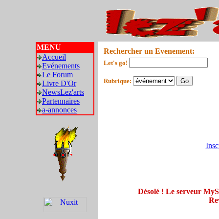
MENU
Rechercher un Evenement:
Accueil
Let's go!
Evénements
Le Forum
Rubrique:
Livre D'Or
NewsLez'arts
Partennaires
a-annonces
Insc
Désolé ! Le serveur My
Rev