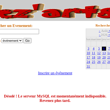
cher un Evenement:
Recherche
-
Août
-
2026
+
lun
mar
mer
jeu
ve
:
3
4
5
6
7
10
11
12
13
1
17
18
19
20
2
24
25
26
27
2
31
Inscrire un événement
Désolé ! Le serveur MySQL est momentanément indisponible.
Revenez plus tard.