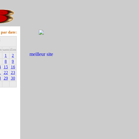
 par date:
+
n
sam
dim
1
2
8
9
4
15
16
1
22
23
8
29
30