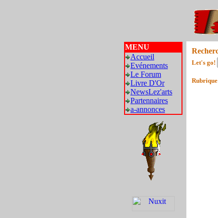
MENU
Recher
Accueil
Let's go!
Evénements
Le Forum
Rubrique
Livre D'Or
NewsLez'arts
Partennaires
a-annonces