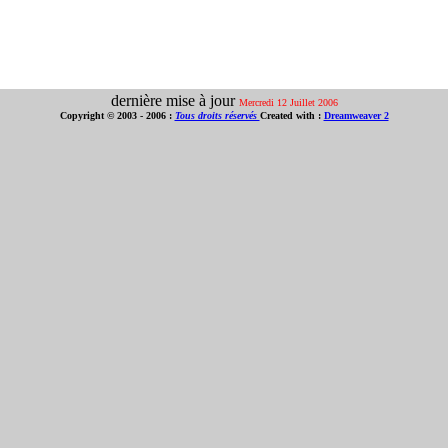
dernière mise à jour
Mercredi 12 Juillet 2006
Copyright © 2003 - 2006 :
Tous droits réservés
Created with :
Dreamweaver 2