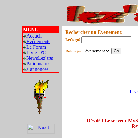
MENU
Rechercher un Evenement:
Accueil
Let's go!
Evénements
Le Forum
Rubrique:
Livre D'Or
NewsLez'arts
Partennaires
a-annonces
Insc
Désolé ! Le serveur My
Rev