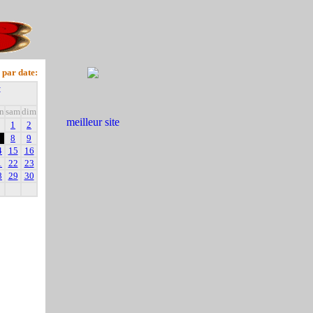
 par date:
+
n
sam
dim
1
2
8
9
4
15
16
1
22
23
8
29
30