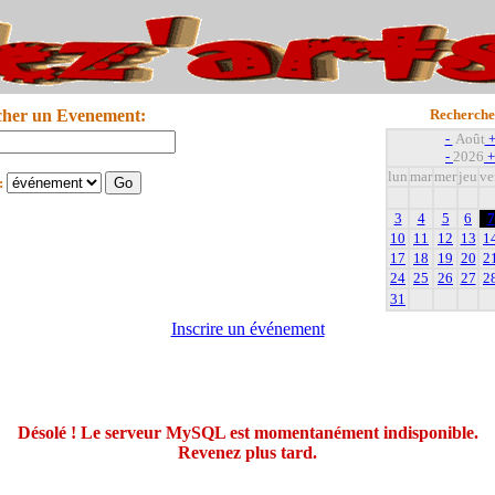
cher un Evenement:
Recherche
-
Août
-
2026
+
lun
mar
mer
jeu
ve
:
3
4
5
6
7
10
11
12
13
1
17
18
19
20
2
24
25
26
27
2
31
Inscrire un événement
Désolé ! Le serveur MySQL est momentanément indisponible.
Revenez plus tard.