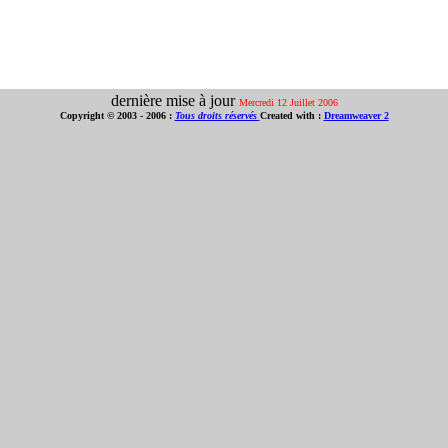
dernière mise à jour
Mercredi 12 Juillet 2006
Copyright © 2003 - 2006 :
Tous droits réservés
Created with :
Dreamweaver 2