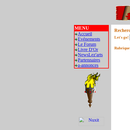
MENU
Recher
Accueil
Let's go!
Evénements
Le Forum
Rubrique
Livre D'Or
NewsLez'arts
Partennaires
a-annonces