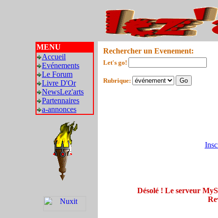
MENU
Rechercher un Evenement:
Accueil
Let's go!
Evénements
Le Forum
Rubrique:
Livre D'Or
NewsLez'arts
Partennaires
a-annonces
Insc
Désolé ! Le serveur My
Rev