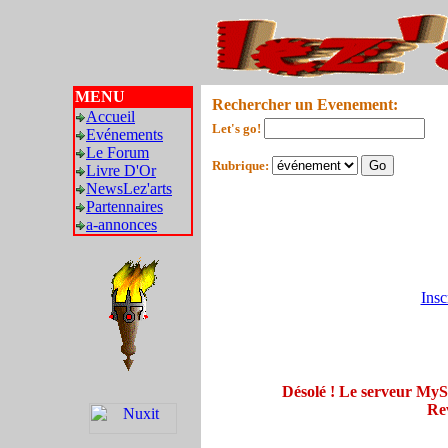
MENU
Rechercher un Evenement:
Accueil
Let's go!
Evénements
Le Forum
Rubrique:
Livre D'Or
NewsLez'arts
Partennaires
a-annonces
Insc
Désolé ! Le serveur My
Rev