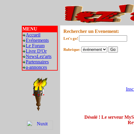
MENU
Rechercher un Evenement:
Accueil
Let's go!
Evénements
Le Forum
Rubrique:
Livre D'Or
NewsLez'arts
Partennaires
a-annonces
Insc
Désolé ! Le serveur My
Rev