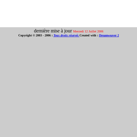
dernière mise à jour
Mercredi 12 Juillet 2006
Copyright © 2003 - 2006 :
Tous droits réservés
Created with :
Dreamweaver 2