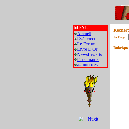
MENU
Recher
Accueil
Let's go!
Evénements
Le Forum
Rubrique
Livre D'Or
NewsLez'arts
Partennaires
a-annonces