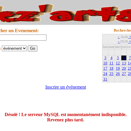
cher un Evenement:
Recherche
-
Août
-
2026
+
lun
mar
mer
jeu
ve
:
3
4
5
6
7
10
11
12
13
1
17
18
19
20
2
24
25
26
27
2
31
Inscrire un événement
Désolé ! Le serveur MySQL est momentanément indisponible.
Revenez plus tard.