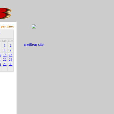
 par date:
+
n
sam
dim
1
2
8
9
4
15
16
1
22
23
8
29
30