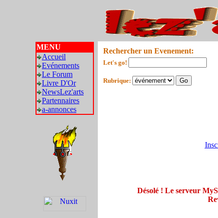
MENU
Rechercher un Evenement:
Accueil
Let's go!
Evénements
Le Forum
Rubrique:
Livre D'Or
NewsLez'arts
Partennaires
a-annonces
Insc
Désolé ! Le serveur My
Rev