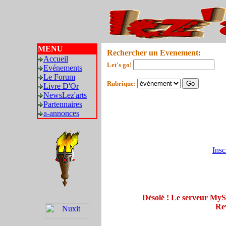
MENU
Rechercher un Evenement:
Accueil
Let's go!
Evénements
Le Forum
Rubrique:
Livre D'Or
NewsLez'arts
Partennaires
a-annonces
Insc
Désolé ! Le serveur My
Rev