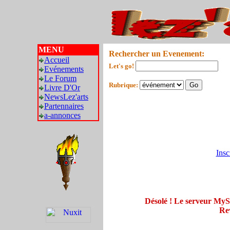
MENU
Rechercher un Evenement:
Accueil
Let's go!
Evénements
Le Forum
Rubrique:
Livre D'Or
NewsLez'arts
Partennaires
a-annonces
Insc
Désolé ! Le serveur My
Rev