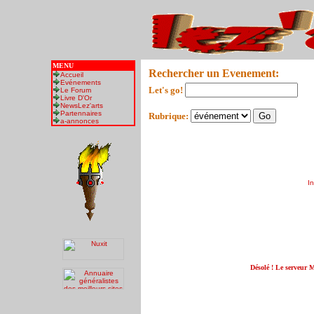
MENU
Rechercher un Evenement:
Accueil
Evénements
Let's go!
Le Forum
Livre D'Or
NewsLez'arts
Partennaires
Rubrique:
a-annonces
I
Désolé ! Le serveur