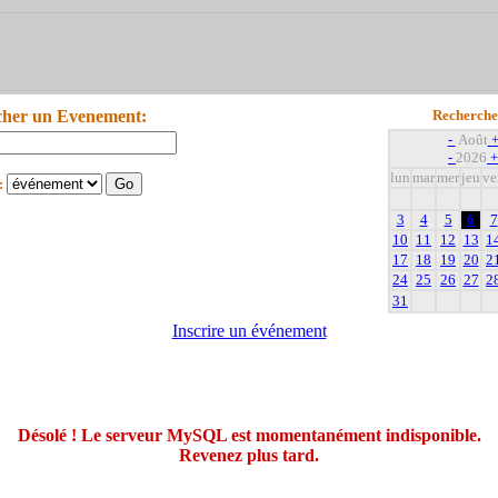
cher un Evenement:
Recherche
-
Août
-
2026
+
lun
mar
mer
jeu
ve
:
3
4
5
6
7
10
11
12
13
1
17
18
19
20
2
24
25
26
27
2
31
Inscrire un événement
Désolé ! Le serveur MySQL est momentanément indisponible.
Revenez plus tard.