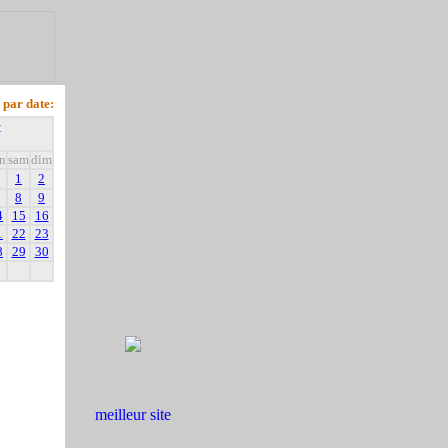
 par date:
+
n
sam
dim
1
2
8
9
4
15
16
1
22
23
8
29
30