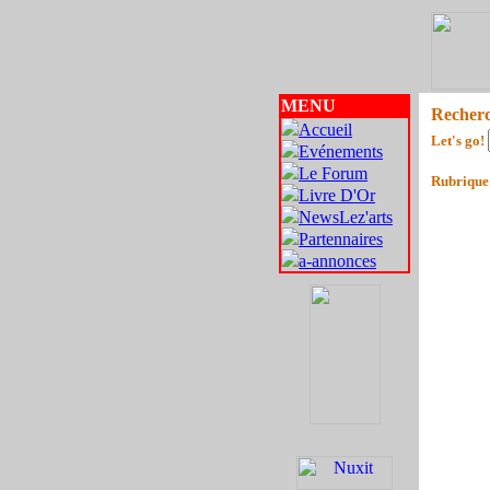
MENU
Recher
Accueil
Let's go!
Evénements
Le Forum
Rubrique
Livre D'Or
NewsLez'arts
Partennaires
a-annonces